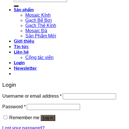
for:
Sản phẩm
Mosaic Kính
Gạch Bể Bơi
Gạch Thẻ Kính
Mosaic Đá
Sản Phẩm Mới
Giới thiệu
Tin tức
Liên hệ
Cộng tác viên
Login
Newsletter
Login
Username or email address
*
Password
*
Remember me
Log in
Lost your password?