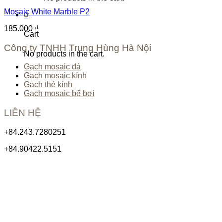
Mosaic White Marble P2
0
185.000
₫
Cart
Công ty TNHH Trung Hùng Hà Nội
No products in the cart.
Gạch mosaic đá
Gạch mosaic kính
Gạch thẻ kính
Gạch mosaic bể bơi
LIÊN HỆ
+84.243.7280251
+84.90422.5151