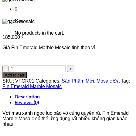
0
Cart
No products in the cart.
185.000
₫
Giá Fin Emerald Marble Mosaic tính theo vỉ
Fin
Emerald
Add to cart
Marble
SKU:
VFGR01
Categories:
Sản Phẩm Mới
,
Mosaic Đá
Tag:
Mosaic
Fin Emerald Marble Mosaic
quantity
Description
Reviews (0)
Với màu xanh ngọc lục bảo vô cùng quyến rũ, Fin Emerald
Marble Mosaic có thể ứng dụng rất nhiều không gian khác
nhau.