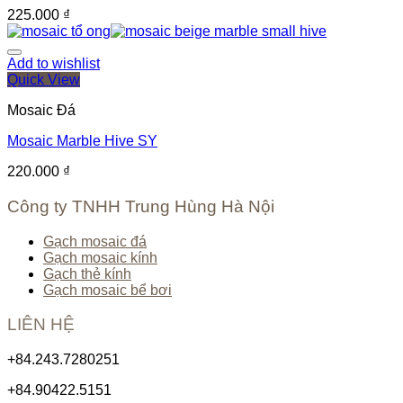
225.000
₫
Add to wishlist
Quick View
Mosaic Đá
Mosaic Marble Hive SY
220.000
₫
Công ty TNHH Trung Hùng Hà Nội
Gạch mosaic đá
Gạch mosaic kính
Gạch thẻ kính
Gạch mosaic bể bơi
LIÊN HỆ
+84.243.7280251
+84.90422.5151