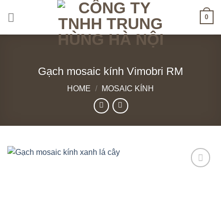
Skip
0
to
content
Gạch mosaic kính Vimobri RM
HOME
/
MOSAIC KÍNH
Add to
wishlist