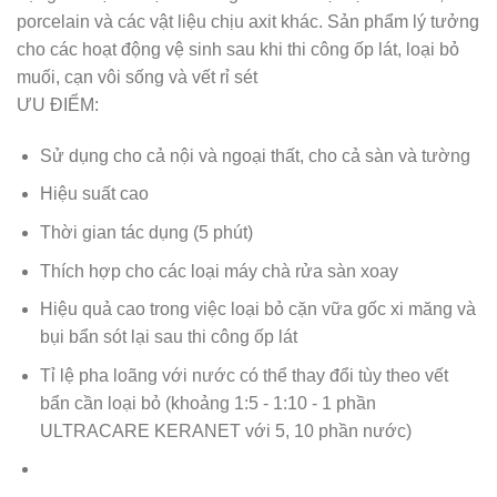
porcelain và các vật liệu chịu axit khác. Sản phẩm lý tưởng
cho các hoạt động vệ sinh sau khi thi công ốp lát, loại bỏ
muối, cạn vôi sống và vết rỉ sét
ƯU ĐIỂM:
Sử dụng cho cả nội và ngoại thất, cho cả sàn và tường
Hiệu suất cao
Thời gian tác dụng (5 phút)
Thích hợp cho các loại máy chà rửa sàn xoay
Hiệu quả cao trong việc loại bỏ cặn vữa gốc xi măng và
bụi bẩn sót lại sau thi công ốp lát
Tỉ lệ pha loãng với nước có thể thay đổi tùy theo vết
bẩn cần loại bỏ (khoảng 1:5 - 1:10 - 1 phần
ULTRACARE KERANET với 5, 10 phần nước)