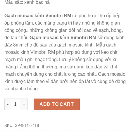
Màu sắc: xanh bạc hà
Gạch mosaic kính Vimobri RM
rất phù hợp cho ốp bếp,
ốp phòng tắm, các mảng trang trí hay những không gian
công cộng.. những không gian đòi hỏi cao về sạch, bóng,
dễ lau chùi.
Gạch mosaic kính Vimobri RM
sử dụng kính
dày 8mm cho độ sâu của gạch mosaic kính. Mẫu gạch
mosaic kính Vimobri RM phù hợp sử dụng với keo chít
mạch màu ghi hoặc trắng. Lưu ý không sử dụng với xi
măng trắng thông thường, mà sử dụng keo dán và chít
mạch chuyên dụng cho chất lượng cao nhất. Gạch mosaic
kính được làm theo vỉ dán lưới nên ốp lát vô cùng dễ dàng
và nhanh chóng.
Gạch mosaic kính Vimobri RM quantity
ADD TO CART
SKU:
GP4814834T8