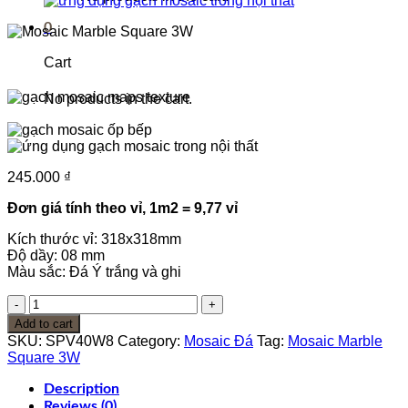
0
Cart
No products in the cart.
245.000
₫
Đơn giá tính theo vỉ, 1m2 = 9,77 vỉ
Kích thước vỉ: 318x318mm
Độ dầy: 08 mm
Màu sắc: Đá Ý trắng và ghi
Mosaic
Marble
Add to cart
Square
SKU:
SPV40W8
Category:
Mosaic Đá
Tag:
Mosaic Marble
3W
Square 3W
quantity
Description
Reviews (0)