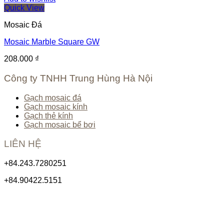
Quick View
Mosaic Đá
Mosaic Marble Square GW
208.000
₫
Công ty TNHH Trung Hùng Hà Nội
Gạch mosaic đá
Gạch mosaic kính
Gạch thẻ kính
Gạch mosaic bể bơi
LIÊN HỆ
+84.243.7280251
+84.90422.5151