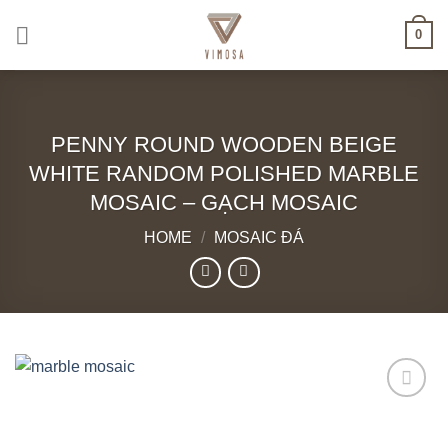
Skip
0
to
content
PENNY ROUND WOODEN BEIGE
WHITE RANDOM POLISHED MARBLE
MOSAIC – GẠCH MOSAIC
HOME
/
MOSAIC ĐÁ
Add to
wishlist