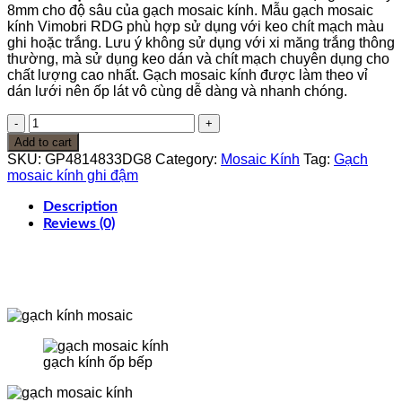
8mm cho độ sâu của gạch mosaic kính. Mẫu gạch mosaic
kính Vimobri RDG phù hợp sử dụng với keo chít mạch màu
ghi hoặc trắng. Lưu ý không sử dụng với xi măng trắng thông
thường, mà sử dụng keo dán và chít mạch chuyên dụng cho
chất lượng cao nhất. Gạch mosaic kính được làm theo vỉ
dán lưới nên ốp lát vô cùng dễ dàng và nhanh chóng.
Gạch
mosaic
Add to cart
kính
SKU:
GP4814833DG8
Category:
Mosaic Kính
Tag:
Gạch
ghi
mosaic kính ghi đậm
đậm
Vimobri
Description
RDG
Reviews (0)
quantity
gạch kính ốp bếp