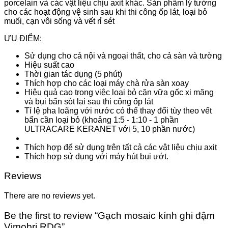
porcelain và các vật liệu chịu axit khác. Sản phẩm lý tưởng
cho các hoạt động vệ sinh sau khi thi công ốp lát, loại bỏ
muối, cạn vôi sống và vết rỉ sét
ƯU ĐIỂM:
Sử dụng cho cả nội và ngoại thất, cho cả sàn và tường
Hiệu suất cao
Thời gian tác dụng (5 phút)
Thích hợp cho các loại máy chà rửa sàn xoay
Hiệu quả cao trong việc loại bỏ cặn vữa gốc xi măng
và bụi bẩn sót lại sau thi công ốp lát
Tỉ lệ pha loãng với nước có thể thay đổi tùy theo vết
bẩn cần loại bỏ (khoảng 1:5 - 1:10 - 1 phần
ULTRACARE KERANET với 5, 10 phần nước)
Thích hợp để sử dụng trên tất cả các vật liệu chịu axit
Thích hợp sử dụng với máy hút bụi ướt.
Reviews
There are no reviews yet.
Be the first to review “Gạch mosaic kính ghi đậm
Vimobri RDG”