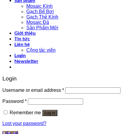
Sản phẩm
Mosaic Kính
Gạch Bể Bơi
Gạch Thẻ Kính
Mosaic Đá
Sản Phẩm Mới
Giới thiệu
Tin tức
Liên hệ
Cộng tác viên
Login
Newsletter
Login
Username or email address
*
Password
*
Remember me
Log in
Lost your password?
Liên hệ