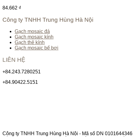
84.662
₫
Công ty TNHH Trung Hùng Hà Nội
Gạch mosaic đá
Gạch mosaic kính
Gạch thẻ kính
Gạch mosaic bể bơi
LIÊN HỆ
+84.243.7280251
+84.90422.5151
Công ty TNHH Trung Hùng Hà Nội - Mã số DN 0101644346