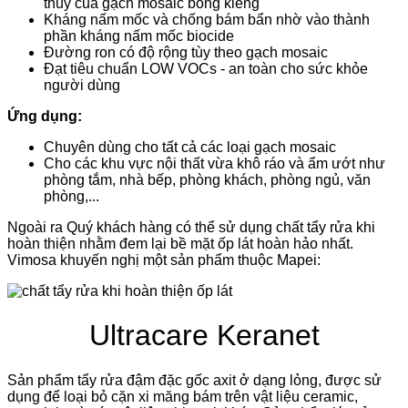
thủy của gạch mosaic bóng kiếng
Kháng nấm mốc và chống bám bẩn nhờ vào thành
phần kháng nấm mốc biocide
Đường ron có độ rộng tùy theo gạch mosaic
Đạt tiêu chuẩn LOW VOCs - an toàn cho sức khỏe
người dùng
Ứng dụng:
Chuyên dùng cho tất cả các loại gạch mosaic
Cho các khu vực nội thất vừa khô ráo và ẩm ướt như
phòng tắm, nhà bếp, phòng khách, phòng ngủ, văn
phòng,...
Ngoài ra Quý khách hàng có thể sử dụng chất tẩy rửa khi
hoàn thiện nhằm đem lại bề mặt ốp lát hoàn hảo nhất.
Vimosa khuyến nghị một sản phẩm thuộc Mapei:
Ultracare Keranet
Sản phẩm tẩy rửa đậm đặc gốc axit ở dạng lỏng, được sử
dụng để loại bỏ cặn xi măng bám trên vật liệu ceramic,