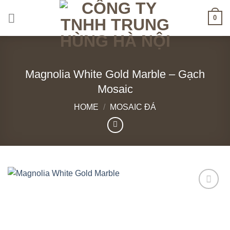
Skip
0
to
content
Magnolia White Gold Marble – Gạch
Mosaic
HOME
/
MOSAIC ĐÁ
Add to
wishlist