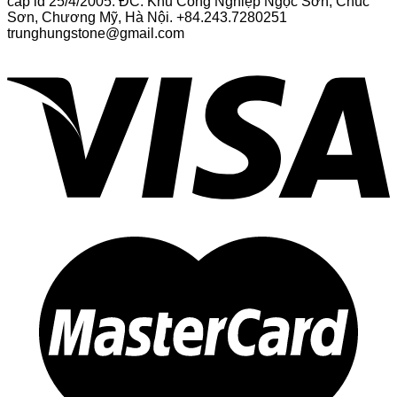
cấp lđ 25/4/2005. ĐC: Khu Công Nghiệp Ngọc Sơn, Chúc
Sơn, Chương Mỹ, Hà Nội. +84.243.7280251
trunghungstone@gmail.com