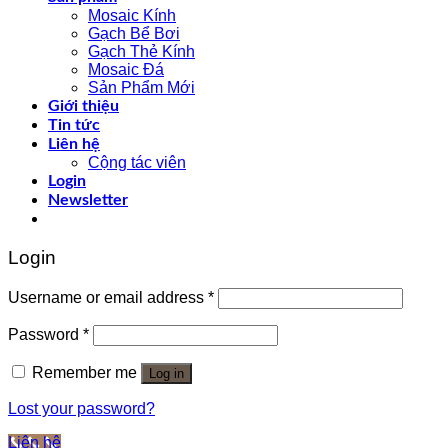
Mosaic Kính
Gạch Bể Bơi
Gạch Thẻ Kính
Mosaic Đá
Sản Phẩm Mới
Giới thiệu
Tin tức
Liên hệ
Cộng tác viên
Login
Newsletter
Login
Username or email address
*
Password
*
Remember me
Log in
Lost your password?
Liên hệ